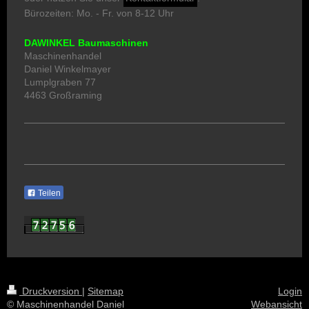
Bürozeiten: Mo. - Fr. von 8-12 Uhr
DAWINKEL Baumaschinen
Maschinenhandel
Daniel Winkelmayer
Lumplgraben 77
4463 Großraming
Teilen
Druckversion
|
Sitemap
Login
© Maschinenhandel Daniel
Webansicht