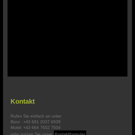
Kontakt
Rufen Sie einfach an unter
Büro: +43 681 2037 6939
Mobil: +43 664 7502 7504
oder nutzen Sie unser
Kontaktformular
.