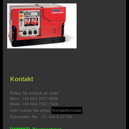
Kontakt
Rufen Sie einfach an unter
Büro: +43 681 2037 6939
Mobil: +43 664 7502 7504
oder nutzen Sie unser
Kontaktformular
.
Bürozeiten: Mo. - Fr. von 8-12 Uhr